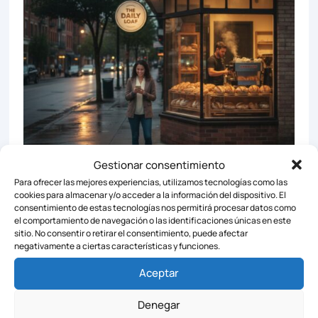
Gestionar consentimiento
Por qué Google Business Profile es vital para tu
Para ofrecer las mejores experiencias, utilizamos tecnologías como las
negocio local
cookies para almacenar y/o acceder a la información del dispositivo. El
consentimiento de estas tecnologías nos permitirá procesar datos como
el comportamiento de navegación o las identificaciones únicas en este
sitio. No consentir o retirar el consentimiento, puede afectar
negativamente a ciertas características y funciones.
Aceptar
Denegar