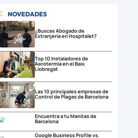
NOVEDADES

¿Buscas Abogado de
Extranjería en Hospitalet?
Top 10 Instaladores de
Aerotermia en el Baix
Llobregat
Las 10 principales empresas de
Control de Plagas de Barcelona
Encuentra a tu Manitas de
Barcelona
Google Business Profile vs.