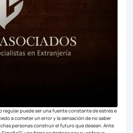
no regular puede ser una fuente constante de estrés e
miedo a cometer un error y la sensación de no saber
has personas construir el futuro que desean. Ante
n España?", una firma se destaca por su enfoque