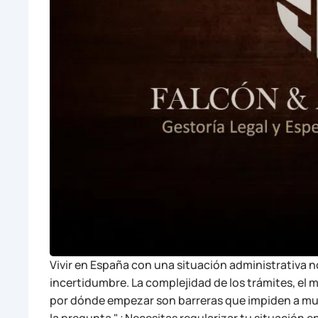
Vivir en España con una situación administrativa 
incertidumbre. La complejidad de los trámites, el 
por dónde empezar son barreras que impiden a muc
la pregunta "¿Necesitas regularizar tu situación e