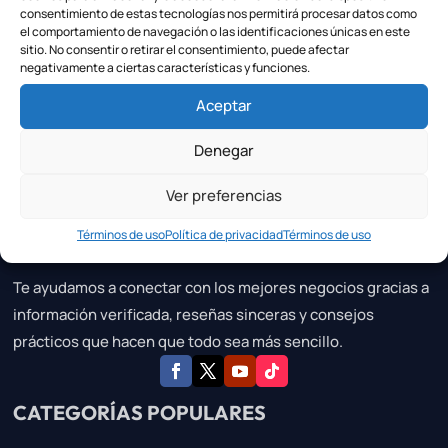
consentimiento de estas tecnologías nos permitirá procesar datos como
el comportamiento de navegación o las identificaciones únicas en este
sitio. No consentir o retirar el consentimiento, puede afectar
negativamente a ciertas características y funciones.
Aceptar
Sibuscas.es
Denegar
La fuente en la que puedes confiar para descubrir negocios
Ver preferencias
locales de calidad, servicios especializados y los favoritos
Términos de uso
Política de privacidad
Términos de uso
de tu zona.
Te ayudamos a conectar con los mejores negocios gracias a
información verificada, reseñas sinceras y consejos
prácticos que hacen que todo sea más sencillo.
CATEGORÍAS POPULARES