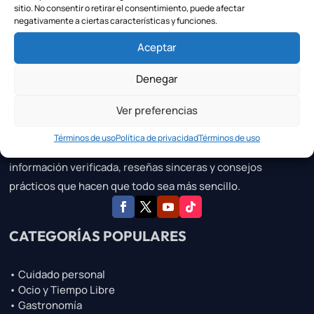
sitio. No consentir o retirar el consentimiento, puede afectar
negativamente a ciertas características y funciones.
Aceptar
Sibuscas.es
Denegar
La fuente en la que puedes confiar para descubrir negocios
locales de calidad, servicios especializados y los favoritos
Ver preferencias
de tu zona.
Términos de uso
Política de privacidad
Términos de uso
Te ayudamos a conectar con los mejores negocios gracias a
información verificada, reseñas sinceras y consejos
prácticos que hacen que todo sea más sencillo.
CATEGORÍAS POPULARES
• Cuidado personal
• Ocio y Tiempo Libre
• Gastronomía