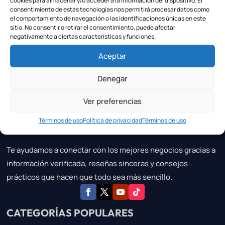
cookies para almacenar y/o acceder a la información del dispositivo. El
consentimiento de estas tecnologías nos permitirá procesar datos como
el comportamiento de navegación o las identificaciones únicas en este
sitio. No consentir o retirar el consentimiento, puede afectar
negativamente a ciertas características y funciones.
Aceptar
Denegar
Sibuscas.es
Ver preferencias
La fuente en la que puedes confiar para descubrir negocios
locales de calidad, servicios especializados y los favoritos
Términos de uso
Política de privacidad
Términos de uso
de tu zona.
Te ayudamos a conectar con los mejores negocios gracias a
información verificada, reseñas sinceras y consejos
prácticos que hacen que todo sea más sencillo.
CATEGORÍAS POPULARES